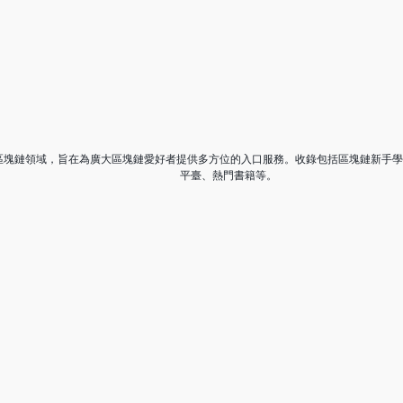
註於區塊鏈領域，旨在為廣大區塊鏈愛好者提供多方位的入口服務。收錄包括區塊鏈新手
平臺、熱門書籍等。