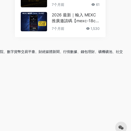
全網最高回饋完整解析
7个月前
61
2026 最新｜輸入 MEXC
推廣邀請碼【mexc-18cd
Q】領40%手續費返佣+最
7个月前
1,530
高 10,000 USDT 贈金
學院、數字貨幣交易平臺、財經媒體新聞、行情數據、錢包理財、礦機礦池、社交