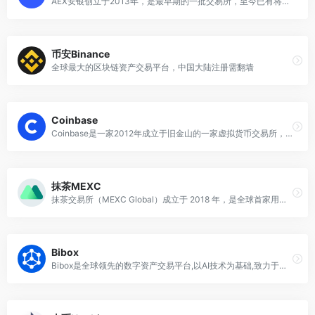
AEX安银创立于2013年，是最早期的一批交易所，至今已有将近8个年头， 作为区块链通证流通、交易的重要一环，AEX安银一直扮演着不可或缺的重要角色。 近年来，随着市场规模的增长以及各类加密货币衍生品的出现,AEX安银逐渐从早期撮合交易的定位, 朝着全球数字资产商业银行的方向发展蜕变，并倡导安全投资，稳健增值。
币安Binance
全球最大的区块链资产交易平台，中国大陆注册需翻墙
Coinbase
Coinbase是一家2012年成立于旧金山的一家虚拟货币交易所，是美国第一家持有正规牌照的比特币交易所。 之后，Coinbase在2017年通过了纽约金融服务部门（NYDFS）的比特币交易牌照申请，表示其在纽约州的经营也获得了官方认可
抹茶MEXC
抹茶交易所（MEXC Global）成立于 2018 年，是全球首家用户友好型数字资产交易平台，是一家采用高性能大交易撮合技术的中心化交易所。MEXC平台由拥有丰富金融行业和区块链技术经验的专业团队运营。
Bibox
Bibox是全球领先的数字资产交易平台,以AI技术为基础,致力于为用户提供安全便捷的比特币,以太坊,莱特币,USDT等主流数字资产交易服务。