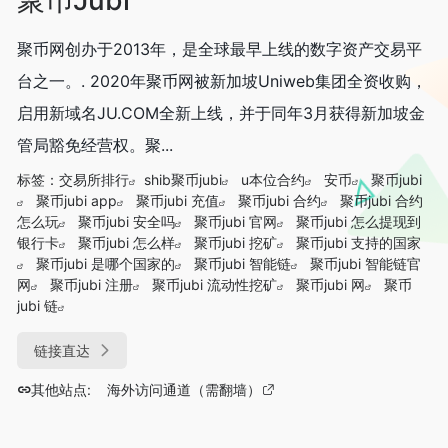
聚币网创办于2013年，是全球最早上线的数字资产交易平
台之一。. 2020年聚币网被新加坡Uniweb集团全资收购，
启用新域名JU.COM全新上线，并于同年3月获得新加坡金
管局豁免经营权。聚...
标签：
交易所排行
shib聚币jubi
u本位合约
安币
聚币jubi
聚币jubi app
聚币jubi 充值
聚币jubi 合约
聚币jubi 合约
怎么玩
聚币jubi 安全吗
聚币jubi 官网
聚币jubi 怎么提现到
银行卡
聚币jubi 怎么样
聚币jubi 挖矿
聚币jubi 支持的国家
聚币jubi 是哪个国家的
聚币jubi 智能链
聚币jubi 智能链官
网
聚币jubi 注册
聚币jubi 流动性挖矿
聚币jubi 网
聚币
jubi 链
链接直达
其他站点:
海外访问通道（需翻墙）