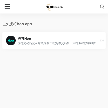
虎符hoo app
虎符Hoo
虎符交易所是全球领先的加密货币交易所，支持多种数字加密货币交易，致力于发现优质的创新数字资产投入机会，通过搭建一流平台及整合优质资产，为全球广大数字资产爱好者提供安全高效的交易服务。虎符采用银行级别的SSL安全连接保证交易的安全性，GSLB和分布式服务器保证平台的稳定性。