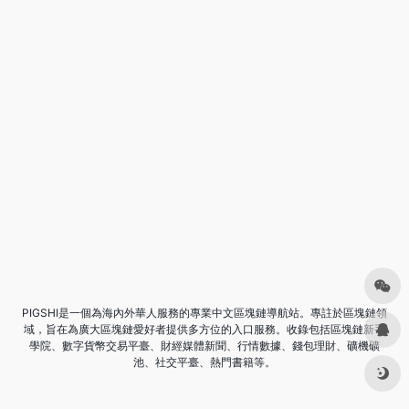
PIGSHI是一個為海內外華人服務的專業中文區塊鏈導航站。專註於區塊鏈領
域，旨在為廣大區塊鏈愛好者提供多方位的入口服務。收錄包括區塊鏈新手
學院、數字貨幣交易平臺、財經媒體新聞、行情數據、錢包理財、礦機礦
池、社交平臺、熱門書籍等。